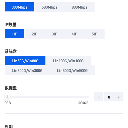
300Mbps
500Mbps
800Mbps
IP数量
1IP
2IP
3IP
4IP
5IP
系统盘
Lin50G,Win80G
Lin100G,Win100G
Lin300G,Win300G
Lin500G,Win500G
数据盘
-
+
0GB
1000GB
周期