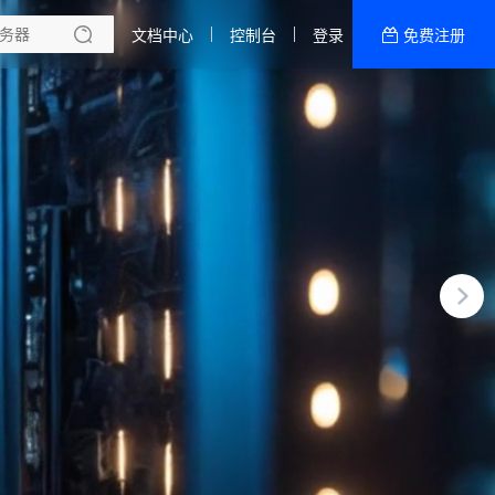
文档中心
控制台
登录
免费注册
全部产品
新闻资讯
帮助文档
热销推荐
华中电信ECS | 性能二区
华中电信ECS | 性能三区
送
华中电信ECS | 性能五区
攻击，为业务安全护航！