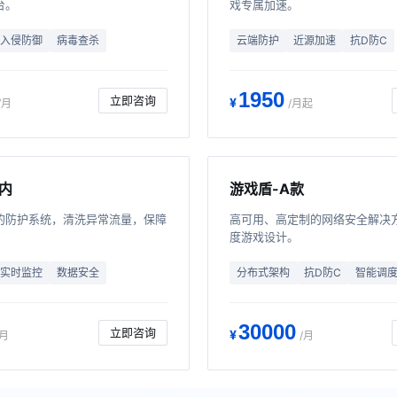
台。
戏专属加速。
入侵防御
病毒查杀
云端防护
近源加速
抗D防C
1950
立即咨询
¥
/月
/月起
国内
游戏盾-A款
的防护系统，清洗异常流量，保障
高可用、高定制的网络安全解决
度游戏设计。
实时监控
数据安全
分布式架构
抗D防C
智能调
30000
立即咨询
¥
/月
/月