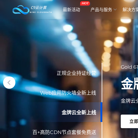
HOT
最新活动
产品与服务
解决方
正规企业持证经营
百
Web应用防火墙全新上线
百+高
金牌云全新上线
立
百+高防CDN节点套餐免费送