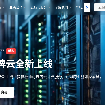
案
生态合作
支持与服务
了解我们
C9云盾 | SCDN
+高防CDN节点套餐免费
防CDN节点套餐免费使用，助力网站极速访问，抵御各类DDoS
即领取