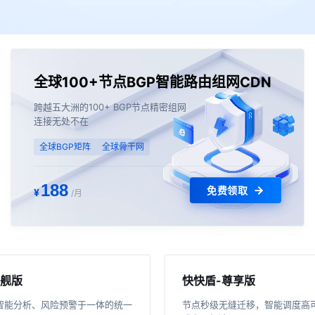
全球100+节点BGP智能路由组网CDN
跨越五大洲的100+ BGP节点精密组网
连接无处不在
全球BGP矩阵
全球骨干网
188
免费领取
¥
/月
旗舰版
快快盾-尊享版
智能分析、风险预警于一体的统一
节点秒级无缝迁移，智能调度高