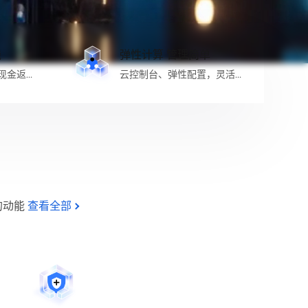
钱
弹性计算 管理简单
现金返
云控制台、弹性配置，灵活管
理
的动能
查看全部