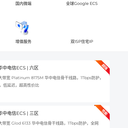
国内微端
全球Google ECS
增值服务
双ISP住宅IP
超强
华中电信ECS | 六区
大陆
大带宽 Platinum 8175M 华中电信骨干线路，1Tbps防护，
，低延迟，超高性价比
性能
华中电信ECS | 三区
更多定
务器解
大带宽 Glod 6133 华中电信骨干线路，1Tbps防护，全网