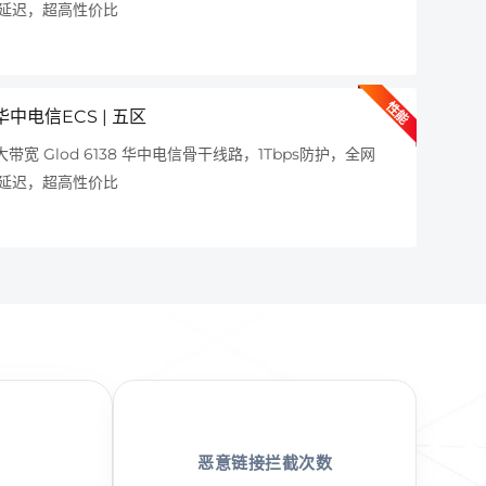
延迟，超高性价比
定
性能
华中电信ECS | 五区
大带宽 Glod 6138 华中电信骨干线路，1Tbps防护，全网
延迟，超高性价比
恶意链接拦截次数