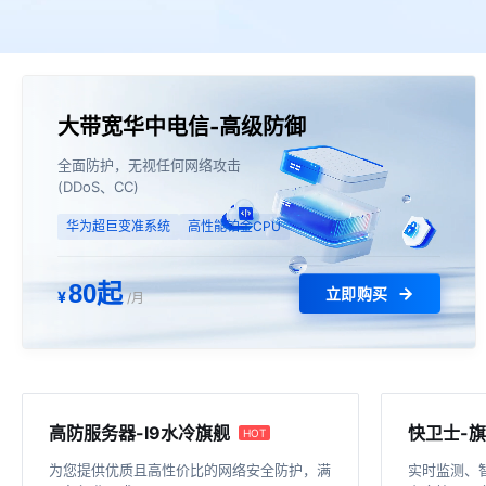
大带宽华中电信-高级防御
全面防护，无视任何网络攻击
(DDoS、CC)
华为超巨变准系统
高性能铂金CPU
80起
立即购买
¥
/月
高防服务器-I9水冷旗舰
快卫士-
HOT
为您提供优质且高性价比的网络安全防护，满
实时监测、