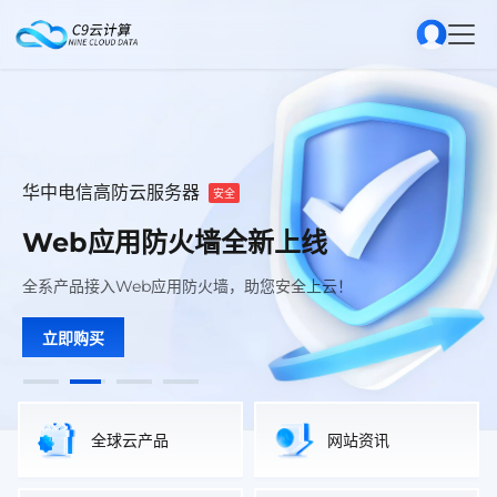
IDC/ISP/CDN/IRCS证号 B1-20243374
IDC/ISP/CDN/IRCS证号 B1-20243374
Gold 6133
优惠
优惠
新品
华中电信高防云服务器
安全
百+高防CDN节点套餐免费送
百+高防CDN节点套餐免费送
正规企业持证经营
正规企业持证经营
金牌云全新上线
Web应用防火墙全新上线
保障企业持证经营合规，实时监测资质状态，简化证件管理流程，
金牌云全新上线，提供极速可靠的云计算服务，让您的业务如虎添
保障企业持证经营合规，实时监测资质状态，简化证件管理流程，
百+高防CDN节点套餐免费使用，助力网站极速访问，抵御各类
百+高防CDN节点套餐免费使用，助力网站极速访问，抵御各类
全系产品接入Web应用防火墙，助您安全上云！
DDoS攻击，为业务安全护航！
DDoS攻击，为业务安全护航！
树立可信品牌形象。
树立可信品牌形象。
翼。
立即购买
立即领取
立即了解
立即购买
立即领取
立即了解
全球云产品
网站资讯