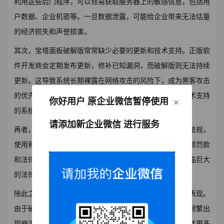
利用这些后门程序，可以轻易获取服务器上的敏感信息，包括用
户数据、企业机密等。一旦数据泄露，可能给企业带来无法估量
的经济损失和声誉损害。
其次，宝塔面板破解版常常缺少必要的更新和技术支持。正版软
件开发商会定期发布更新，修补已知漏洞，而破解版则无法持续
更新。这导致系统长期裸露在网络攻击的风险下，成为黑客攻击
的优先目标。尤其是在网络环境复杂多变的今天，没有技术支持
×
你好用户 原企业微信暂停使用
的系统，抵御风险的能力大大降低。
请添加新企业微信 进行服务
再者，使用盗版软件还可能涉及法律问题。根据相关法律法规，
使用和传播盗版软件属于侵权行为，严重者甚至会面临巨额罚款
和法律诉讼。不仅个人用户可能受到追责，企业用户更面临巨大
的法律风险，影响商业运作。
除此之外，宝塔面板破解版的使用通常带来不稳定的系统表现。
由于破解过程可能破坏软件原有的功能结构，服务器可能频繁出
现崩溃和宕机现象。这不仅影响业务的正常进行，还会消耗更多