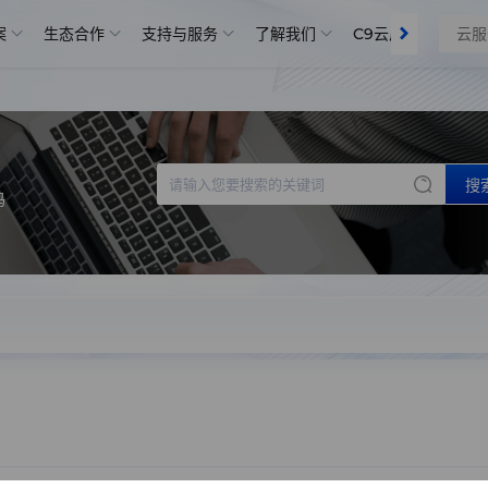
案
生态合作
支持与服务
了解我们
C9云盾 | SCDN
搜
码